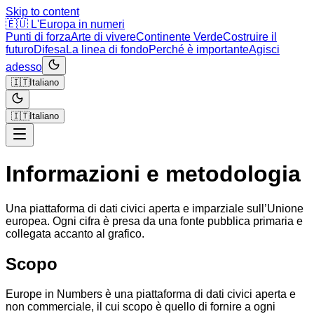
Skip to content
🇪🇺
L'Europa in numeri
Punti di forza
Arte di vivere
Continente Verde
Costruire il
futuro
Difesa
La linea di fondo
Perché è importante
Agisci
adesso
🇮🇹
Italiano
🇮🇹
Italiano
Informazioni e metodologia
Una piattaforma di dati civici aperta e imparziale sull’Unione
europea. Ogni cifra è presa da una fonte pubblica primaria e
collegata accanto al grafico.
Scopo
Europe in Numbers è una piattaforma di dati civici aperta e
non commerciale, il cui scopo è quello di fornire a ogni