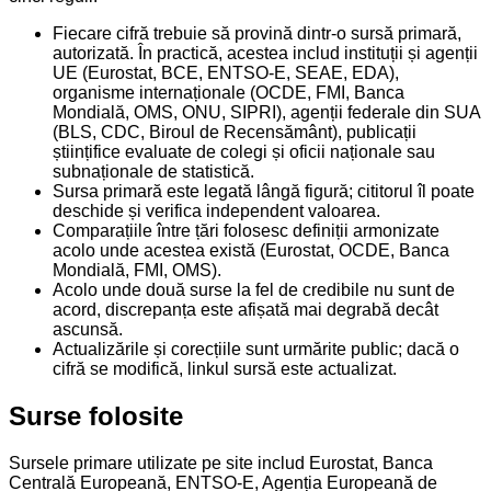
Fiecare cifră trebuie să provină dintr-o sursă primară,
autorizată. În practică, acestea includ instituții și agenții
UE (Eurostat, BCE, ENTSO-E, SEAE, EDA),
organisme internaționale (OCDE, FMI, Banca
Mondială, OMS, ONU, SIPRI), agenții federale din SUA
(BLS, CDC, Biroul de Recensământ), publicații
științifice evaluate de colegi și oficii naționale sau
subnaționale de statistică.
Sursa primară este legată lângă figură; cititorul îl poate
deschide și verifica independent valoarea.
Comparațiile între țări folosesc definiții armonizate
acolo unde acestea există (Eurostat, OCDE, Banca
Mondială, FMI, OMS).
Acolo unde două surse la fel de credibile nu sunt de
acord, discrepanța este afișată mai degrabă decât
ascunsă.
Actualizările și corecțiile sunt urmărite public; dacă o
cifră se modifică, linkul sursă este actualizat.
Surse folosite
Sursele primare utilizate pe site includ Eurostat, Banca
Centrală Europeană, ENTSO-E, Agenția Europeană de