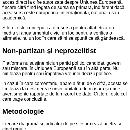
acces direct la cifre autorizate despre Uniunea Europeană,
fiecare cifră fiind legată de sursa sa primară, indiferent dacă
acea sursă este europeană, internațională, națională sau
academică.
Site-ul este conceput ca o resursă pentru alfabetizarea
media și angajamentul civic: un loc pentru a verifica o
afirmație, nu un loc în care să ni se spună ce să gândească.
Non-partizan și neprozelitist
Platforma nu susține niciun partid politic, candidat, guvern
sau mișcare, în Uniunea Europeană sau în altă parte. Nu
militează pentru sau împotriva vreunei decizii politice.
În cazul în care comentariul apare alături de o cifră, acesta se
limitează la descrierea sursei, unitatea de măsură și orice
avertismente raportate de furnizorul de date. Cititorul este cel
care trage concluziile.
Metodologie
Fiecare diagramă și indicator de pe site urmează aceleași
cinci reguli: