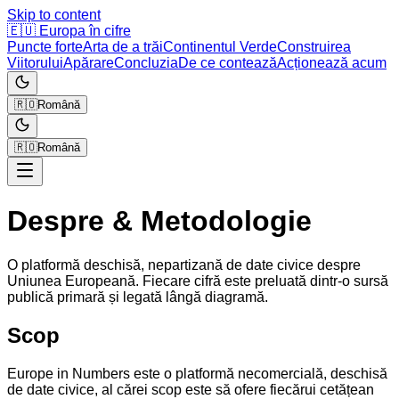
Skip to content
🇪🇺
Europa în cifre
Puncte forte
Arta de a trăi
Continentul Verde
Construirea
Viitorului
Apărare
Concluzia
De ce contează
Acționează acum
🇷🇴
Română
🇷🇴
Română
Despre & Metodologie
O platformă deschisă, nepartizană de date civice despre
Uniunea Europeană. Fiecare cifră este preluată dintr-o sursă
publică primară și legată lângă diagramă.
Scop
Europe in Numbers este o platformă necomercială, deschisă
de date civice, al cărei scop este să ofere fiecărui cetățean