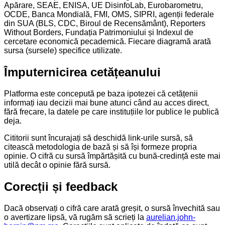
Apărare, SEAE, ENISA, UE DisinfoLab, Eurobarometru,
OCDE, Banca Mondială, FMI, OMS, SIPRI, agenții federale
din SUA (BLS, CDC, Biroul de Recensământ), Reporters
Without Borders, Fundația Patrimoniului și Indexul de
cercetare economică pecademică. Fiecare diagramă arată
sursa (sursele) specifice utilizate.
Împuternicirea cetățeanului
Platforma este concepută pe baza ipotezei că cetățenii
informați iau decizii mai bune atunci când au acces direct,
fără frecare, la datele pe care instituțiile lor publice le publică
deja.
Cititorii sunt încurajați să deschidă link-urile sursă, să
citească metodologia de bază și să își formeze propria
opinie. O cifră cu sursă împărtășită cu bună-credință este mai
utilă decât o opinie fără sursă.
Corecții și feedback
Dacă observați o cifră care arată greșit, o sursă învechită sau
o avertizare lipsă, vă rugăm să scrieți la
aurelian.john-