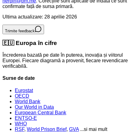
herpin@pm.me
. Corecțiile sunt aplicate de îndată ce sunt
confirmate față de sursa primară.
Ultima actualizare: 28 aprilie 2026
Trimite feedback
🇪🇺
Europa în cifre
Încrederea bazată pe date în puterea, inovația și viitorul
Europei. Fiecare diagramă a provenit, fiecare revendicare
verificabilă.
Surse de date
Eurostat
OECD
World Bank
Our World in Data
European Central Bank
ENTSO-E
WHO
RSF
,
World Prison Brief
,
GVA
...si mai mult