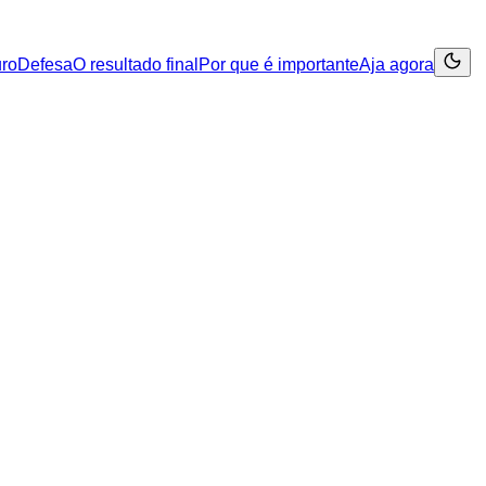
uro
Defesa
O resultado final
Por que é importante
Aja agora