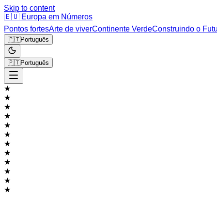
Skip to content
🇪🇺
Europa em Números
Pontos fortes
Arte de viver
Continente Verde
Construindo o Fut
🇵🇹
Português
🇵🇹
Português
★
★
★
★
★
★
★
★
★
★
★
★