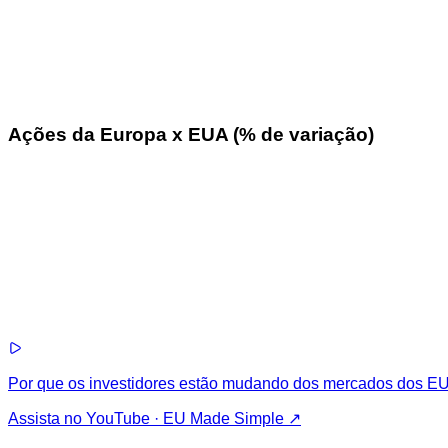
Ações da Europa x EUA (% de variação)
Dívida Nacional dos EUA
—
Dados da dívida dos EUA temporariamente indisponíveis.
Fonte:
Dados fiscais do Tesouro dos EUA
Por que os investidores estão mudando dos mercados dos E
Assista no YouTube
·
EU Made Simple
↗