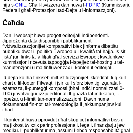
hija s-
CNIL
. Għall-Isvizzera dan huwa l-
FDPIC
(Kummissarju
Federali għall-Protezzjoni tad-Dejta u l-Informazzjoni).
Ċaħda
Dan il-websajt huwa proġett editorjali indipendenti.
Jippreżenta data disponibbli pubblikament
f'viżwalizzazzjonijiet komparattivi biex jinforma dibattitu
pubbliku dwar il-politika Ewropea u l-kwalità tal-ħajja. Is-sit
jista' juri links ta' affiljati għal servizzi Ewropej; kwalunkwe
kummissjoni riċevuta tappoġġja l-ispejjeż tal-hosting u tal-
manutenzjoni u ma tinfluwenzax il-kontenut editorjali.
Id-dejta kollha tinkiseb mill-istituzzjonijiet ikkreditati fuq kull
chart u fil-footer. Filwaqt li jsir kull sforz biex tiġi żgurata l-
eżattezza, il-punteġġi komposti (bħal indiċi normalizzati 0-
100) jinvolvu ġudizzju editorjali fl-għażla tal-indikaturi, l-
ippeżar, u l-limiti tan-normalizzazzjoni. Dawn huma
dokumentati fin-noti tal-metodoloġija li jakkumpanjaw kull
chart.
Il-kontenut huwa pprovdut għal skopijiet informattivi biss u
ma jikkostitwixxix parir professjonali, legali, finanzjarju jew
mediku. Il-pubblikatur ma jassumi l-ebda responsabbiltà għal