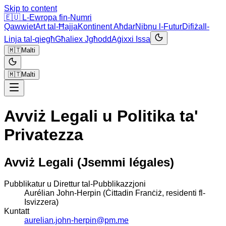
Skip to content
🇪🇺
L-Ewropa fin-Numri
Qawwiet
Art tal-Ħajja
Kontinent Aħdar
Nibnu l-Futur
Difiża
Il-
Linja tal-qiegħ
Għaliex Jgħodd
Aġixxi Issa
🇲🇹
Malti
🇲🇹
Malti
Avviż Legali u Politika ta'
Privatezza
Avviż Legali
(Jsemmi légales)
Pubblikatur u Direttur tal-Pubblikazzjoni
Aurélian John-Herpin
(Ċittadin Franċiż, residenti fl-
Isvizzera)
Kuntatt
aurelian.john-herpin@pm.me