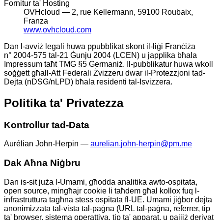
Fornitur ta' Hosting
OVHcloud — 2, rue Kellermann, 59100 Roubaix,
Franza
www.ovhcloud.com
Dan l-avviż legali huwa ppubblikat skont il-liġi Franċiża
n° 2004-575 tal-21 Ġunju 2004 (LCEN) u japplika bħala
Impressum taħt TMG §5 Ġermaniż. Il-pubblikatur huwa wkoll
soġġett għall-Att Federali Żvizzeru dwar il-Protezzjoni tad-
Dejta (nDSG/nLPD) bħala residenti tal-Isvizzera.
Politika ta' Privatezza
Kontrollur tad-Data
Aurélian John-Herpin —
aurelian.john-herpin@pm.me
Dak Aħna Niġbru
Dan is-sit juża l-Umami, għodda analitika awto-ospitata,
open source, mingħajr cookie li taħdem għal kollox fuq l-
infrastruttura tagħna stess ospitata fl-UE. Umami jiġbor dejta
anonimizzata tal-vista tal-paġna (URL tal-paġna, referrer, tip
ta' browser, sistema operattiva, tip ta' apparat, u pajjiż derivat