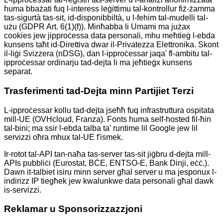
huma bbażati fuq l-interess leġittimu tal-kontrollur fiż-żamma
tas-sigurtà tas-sit, id-disponibbiltà, u l-fehim tal-mudelli tal-
użu (GDPR Art. 6(1)(f)). Minħabba li Umami ma jużax
cookies jew jipproċessa data personali, mhu meħtieġ l-ebda
kunsens taħt id-Direttiva dwar il-Privatezza Elettronika. Skont
il-liġi Svizzera (nDSG), dan l-ipproċessar jaqa' fl-ambitu tal-
ipproċessar ordinarju tad-dejta li ma jeħtieġx kunsens
separat.
Trasferimenti tad-Dejta minn Partijiet Terzi
L-ipproċessar kollu tad-dejta jseħħ fuq infrastruttura ospitata
mill-UE (OVHcloud, Franza). Fonts huma self-hosted fil-ħin
tal-bini; ma ssir l-ebda talba ta' runtime lil Google jew lil
servizzi oħra mhux tal-UE f'ismek.
Ir-rotot tal-API tan-naħa tas-server tas-sit jiġbru d-dejta mill-
APIs pubbliċi (Eurostat, BĊE, ENTSO-E, Bank Dinji, eċċ.).
Dawn it-talbiet isiru minn server għal server u ma jesponux l-
indirizz IP tiegħek jew kwalunkwe data personali għal dawk
is-servizzi.
Reklamar u Sponsorizzazzjoni