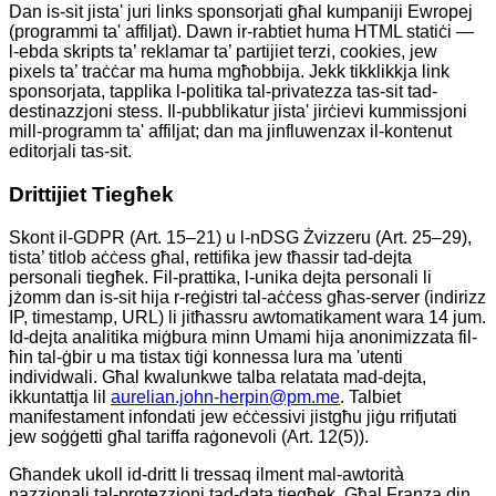
Dan is-sit jista' juri links sponsorjati għal kumpaniji Ewropej
(programmi ta' affiljat). Dawn ir-rabtiet huma HTML statiċi —
l-ebda skripts ta’ reklamar ta’ partijiet terzi, cookies, jew
pixels ta’ traċċar ma huma mgħobbija. Jekk tikklikkja link
sponsorjata, tapplika l-politika tal-privatezza tas-sit tad-
destinazzjoni stess. Il-pubblikatur jista' jirċievi kummissjoni
mill-programm ta' affiljat; dan ma jinfluwenzax il-kontenut
editorjali tas-sit.
Drittijiet Tiegħek
Skont il-GDPR (Art. 15–21) u l-nDSG Żvizzeru (Art. 25–29),
tista’ titlob aċċess għal, rettifika jew tħassir tad-dejta
personali tiegħek. Fil-prattika, l-unika dejta personali li
jżomm dan is-sit hija r-reġistri tal-aċċess għas-server (indirizz
IP, timestamp, URL) li jitħassru awtomatikament wara 14 jum.
Id-dejta analitika miġbura minn Umami hija anonimizzata fil-
ħin tal-ġbir u ma tistax tiġi konnessa lura ma 'utenti
individwali. Għal kwalunkwe talba relatata mad-dejta,
ikkuntattja lil
aurelian.john-herpin@pm.me
. Talbiet
manifestament infondati jew eċċessivi jistgħu jiġu rrifjutati
jew soġġetti għal tariffa raġonevoli (Art. 12(5)).
Għandek ukoll id-dritt li tressaq ilment mal-awtorità
nazzjonali tal-protezzjoni tad-data tiegħek. Għal Franza din