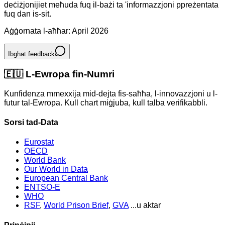
deċiżjonijiet meħuda fuq il-bażi ta 'informazzjoni ppreżentata
fuq dan is-sit.
Aġġornata l-aħħar: April 2026
Ibgħat feedback
🇪🇺
L-Ewropa fin-Numri
Kunfidenza mmexxija mid-dejta fis-saħħa, l-innovazzjoni u l-
futur tal-Ewropa. Kull chart miġjuba, kull talba verifikabbli.
Sorsi tad-Data
Eurostat
OECD
World Bank
Our World in Data
European Central Bank
ENTSO-E
WHO
RSF
,
World Prison Brief
,
GVA
...u aktar