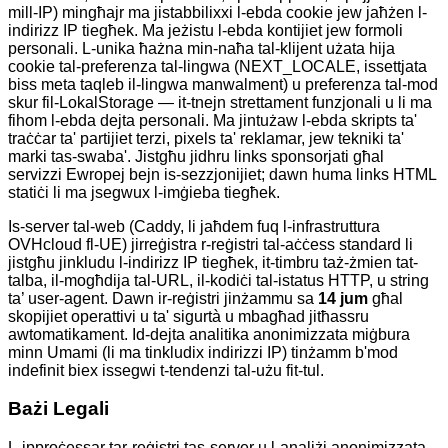
mill-IP) mingħajr ma jistabbilixxi l-ebda cookie jew jaħżen l-
indirizz IP tiegħek. Ma jeżistu l-ebda kontijiet jew formoli
personali. L-unika ħażna min-naħa tal-klijent użata hija
cookie tal-preferenza tal-lingwa (NEXT_LOCALE, issettjata
biss meta taqleb il-lingwa manwalment) u preferenza tal-mod
skur fil-LokalStorage — it-tnejn strettament funzjonali u li ma
fihom l-ebda dejta personali. Ma jintużaw l-ebda skripts ta'
traċċar ta' partijiet terzi, pixels ta' reklamar, jew tekniki ta'
marki tas-swaba'. Jistgħu jidhru links sponsorjati għal
servizzi Ewropej bejn is-sezzjonijiet; dawn huma links HTML
statiċi li ma jsegwux l-imġieba tiegħek.
Is-server tal-web (Caddy, li jaħdem fuq l-infrastruttura
OVHcloud fl-UE) jirreġistra r-reġistri tal-aċċess standard li
jistgħu jinkludu l-indirizz IP tiegħek, it-timbru taż-żmien tat-
talba, il-mogħdija tal-URL, il-kodiċi tal-istatus HTTP, u string
ta’ user-agent. Dawn ir-reġistri jinżammu sa
14 jum
għal
skopijiet operattivi u ta' sigurtà u mbagħad jitħassru
awtomatikament. Id-dejta analitika anonimizzata miġbura
minn Umami (li ma tinkludix indirizzi IP) tinżamm b'mod
indefinit biex issegwi t-tendenzi tal-użu fit-tul.
Bażi Legali
L-ipproċessar tar-reġistri tas-server u l-analiżi anonimizzata