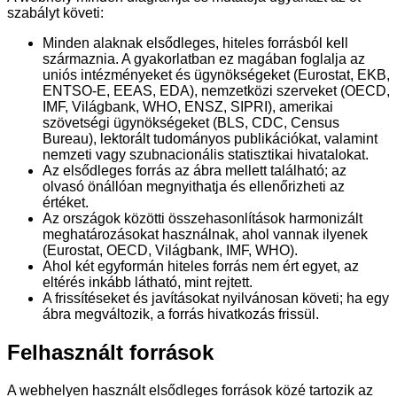
szabályt követi:
Minden alaknak elsődleges, hiteles forrásból kell
származnia. A gyakorlatban ez magában foglalja az
uniós intézményeket és ügynökségeket (Eurostat, EKB,
ENTSO-E, EEAS, EDA), nemzetközi szerveket (OECD,
IMF, Világbank, WHO, ENSZ, SIPRI), amerikai
szövetségi ügynökségeket (BLS, CDC, Census
Bureau), lektorált tudományos publikációkat, valamint
nemzeti vagy szubnacionális statisztikai hivatalokat.
Az elsődleges forrás az ábra mellett található; az
olvasó önállóan megnyithatja és ellenőrizheti az
értéket.
Az országok közötti összehasonlítások harmonizált
meghatározásokat használnak, ahol vannak ilyenek
(Eurostat, OECD, Világbank, IMF, WHO).
Ahol két egyformán hiteles forrás nem ért egyet, az
eltérés inkább látható, mint rejtett.
A frissítéseket és javításokat nyilvánosan követi; ha egy
ábra megváltozik, a forrás hivatkozás frissül.
Felhasznált források
A webhelyen használt elsődleges források közé tartozik az