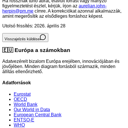
Ha rossznak tűnő ábrát, elavult forrást vagy hiányzó
figyelmeztetést észlel, kérjük, írjon az
aurelian.john-
herpin@pm.me
címre. A korrekciókat azonnal alkalmazzák,
amint megerősítik az elsődleges forráshoz képest.
Utolsó frissítés: 2026. április 28
Visszajelzés küldése
🇪🇺
Európa a számokban
Adatvezérelt bizalom Európa erejében, innovációjában és
jövőjében. Minden diagram forrásból származik, minden
állítás ellenőrizhető.
Adatforrások
Eurostat
OECD
World Bank
Our World in Data
European Central Bank
ENTSO-E
WHO