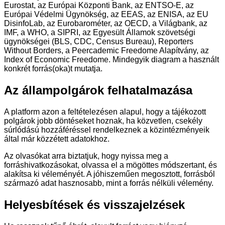
Eurostat, az Európai Központi Bank, az ENTSO-E, az
Európai Védelmi Ügynökség, az EEAS, az ENISA, az EU
DisinfoLab, az Eurobarométer, az OECD, a Világbank, az
IMF, a WHO, a SIPRI, az Egyesült Államok szövetségi
ügynökségei (BLS, CDC, Census Bureau), Reporters
Without Borders, a Peercademic Freedome Alapítvány, az
Index of Economic Freedome. Mindegyik diagram a használt
konkrét forrás(oka)t mutatja.
Az állampolgárok felhatalmazása
A platform azon a feltételezésen alapul, hogy a tájékozott
polgárok jobb döntéseket hoznak, ha közvetlen, csekély
súrlódású hozzáféréssel rendelkeznek a közintézményeik
által már közzétett adatokhoz.
Az olvasókat arra biztatjuk, hogy nyissa meg a
forráshivatkozásokat, olvassa el a mögöttes módszertant, és
alakítsa ki véleményét. A jóhiszeműen megosztott, forrásból
származó adat hasznosabb, mint a forrás nélküli vélemény.
Helyesbítések és visszajelzések