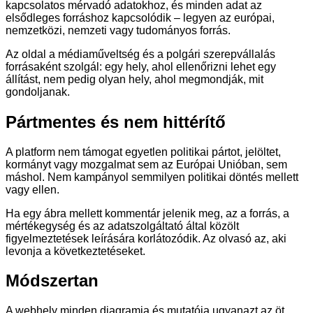
kapcsolatos mérvadó adatokhoz, és minden adat az
elsődleges forráshoz kapcsolódik – legyen az európai,
nemzetközi, nemzeti vagy tudományos forrás.
Az oldal a médiaműveltség és a polgári szerepvállalás
forrásaként szolgál: egy hely, ahol ellenőrizni lehet egy
állítást, nem pedig olyan hely, ahol megmondják, mit
gondoljanak.
Pártmentes és nem hittérítő
A platform nem támogat egyetlen politikai pártot, jelöltet,
kormányt vagy mozgalmat sem az Európai Unióban, sem
máshol. Nem kampányol semmilyen politikai döntés mellett
vagy ellen.
Ha egy ábra mellett kommentár jelenik meg, az a forrás, a
mértékegység és az adatszolgáltató által közölt
figyelmeztetések leírására korlátozódik. Az olvasó az, aki
levonja a következtetéseket.
Módszertan
A webhely minden diagramja és mutatója ugyanazt az öt