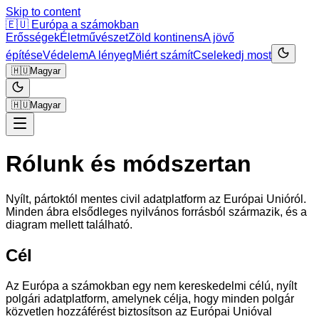
Skip to content
🇪🇺
Európa a számokban
Erősségek
Életművészet
Zöld kontinens
A jövő
építése
Védelem
A lényeg
Miért számít
Cselekedj most
🇭🇺
Magyar
🇭🇺
Magyar
Rólunk és módszertan
Nyílt, pártoktól mentes civil adatplatform az Európai Unióról.
Minden ábra elsődleges nyilvános forrásból származik, és a
diagram mellett található.
Cél
Az Európa a számokban egy nem kereskedelmi célú, nyílt
polgári adatplatform, amelynek célja, hogy minden polgár
közvetlen hozzáférést biztosítson az Európai Unióval