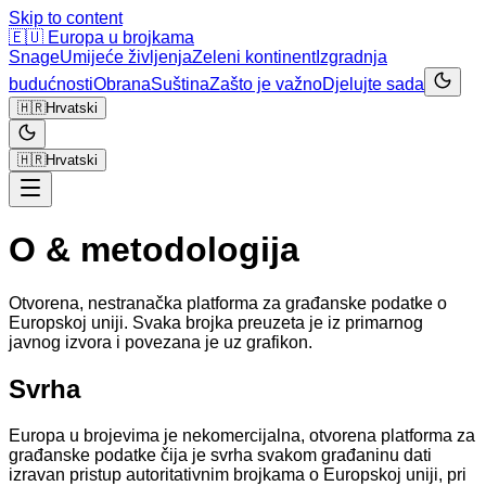
Skip to content
🇪🇺
Europa u brojkama
Snage
Umijeće življenja
Zeleni kontinent
Izgradnja
budućnosti
Obrana
Suština
Zašto je važno
Djelujte sada
🇭🇷
Hrvatski
🇭🇷
Hrvatski
O & metodologija
Otvorena, nestranačka platforma za građanske podatke o
Europskoj uniji. Svaka brojka preuzeta je iz primarnog
javnog izvora i povezana je uz grafikon.
Svrha
Europa u brojevima je nekomercijalna, otvorena platforma za
građanske podatke čija je svrha svakom građaninu dati
izravan pristup autoritativnim brojkama o Europskoj uniji, pri