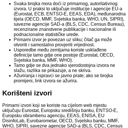
Svaka brojka mora doći iz primarnog, autoritativnog
izvora. U praksi to uključuje institucije i agencije EU-a
(Eurostat, ECB, ENTSO-E, EEAS, EDA), međunarodna
tijela (OECD, MMF, Svjetska banka, WHO, UN, SIPRI),
savezne agencije SAD-a (BLS, CDC, Census Bureau),
recenzirane znanstvene publikacije i nacionalne ili
podnacionalne statističke urede.
Primarni izvor je povezan uz sliku; čitač ga može
otvoriti i samostalno provjeriti vrijednost.
Usporedbe među zemljama koriste usklađene
definicije tamo gdje one postoje (Eurostat, OECD,
Svjetska banka, MMF, WHO).
Tamo gdje se dva jednako vjerodostojna izvora ne
slažu, razlika se prikazuje, a ne skriva.
Ažuriranja i ispravci se javno prate; ako se brojka
promijeni, link izvora se ažurira.
Korišteni izvori
Primarni izvori koji se koriste na cijelom web mjestu
uključuju Eurostat, Europsku središnju banku, ENTSO-E,
Europsku obrambenu agenciju, EEAS, ENISA, EU
DisinfoLab, Eurobarometar, OECD, Svjetsku banku, MMF,
WHO, SIPRI, savezne agencije SAD-a (BLS, CDC, Census