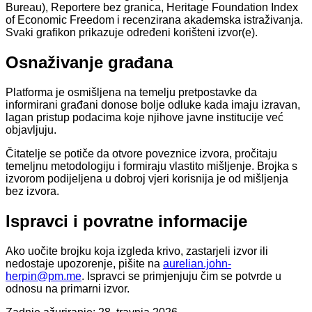
Bureau), Reportere bez granica, Heritage Foundation Index
of Economic Freedom i recenzirana akademska istraživanja.
Svaki grafikon prikazuje određeni korišteni izvor(e).
Osnaživanje građana
Platforma je osmišljena na temelju pretpostavke da
informirani građani donose bolje odluke kada imaju izravan,
lagan pristup podacima koje njihove javne institucije već
objavljuju.
Čitatelje se potiče da otvore poveznice izvora, pročitaju
temeljnu metodologiju i formiraju vlastito mišljenje. Brojka s
izvorom podijeljena u dobroj vjeri korisnija je od mišljenja
bez izvora.
Ispravci i povratne informacije
Ako uočite brojku koja izgleda krivo, zastarjeli izvor ili
nedostaje upozorenje, pišite na
aurelian.john-
herpin@pm.me
. Ispravci se primjenjuju čim se potvrde u
odnosu na primarni izvor.