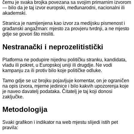
čemu je svaka brojka povezana sa svojim primarnim izvorom
— bilo da je taj izvor europski, međunarodni, nacionalni ili
akademski.
Stranica je namijenjena kao izvor za medijsku pismenost i
građanski angažman: mjesto za provjeru tvrdnji, a ne mjesto
gdje se govori što misliti.
Nestranački i neprozelitistički
Platforma ne podupire nijednu političku stranku, kandidata,
vladu ili pokret, u Europskoj uniji ili drugdje. Ne vodi
kampanju za ili protiv bilo koje političke odluke.
Tamo gdje se uz brojku pojavljuje komentar, on je ograničen
na opis izvora, mjerne jedinice i bilo kakvih upozorenja koje
je naveo davatelj podataka. Čitatelj je taj koji donosi
zaključke.
Metodologija
Svaki grafikon i indikator na web mjestu slijedi istih pet
pravila: