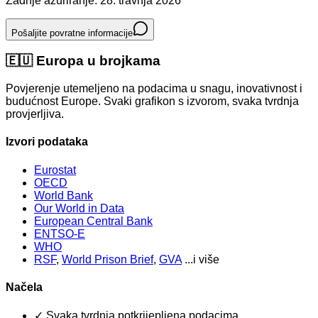
Zadnje ažuriranje: 28. travnja 2026
Pošaljite povratne informacije
🇪🇺
Europa u brojkama
Povjerenje utemeljeno na podacima u snagu, inovativnost i
budućnost Europe. Svaki grafikon s izvorom, svaka tvrdnja
provjerljiva.
Izvori podataka
Eurostat
OECD
World Bank
Our World in Data
European Central Bank
ENTSO-E
WHO
RSF
,
World Prison Brief
,
GVA
...i više
Načela
✓
Svaka tvrdnja potkrijepljena podacima