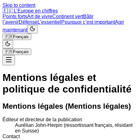
Skip to content
🇪🇺
L’Europe en chiffres
Points forts
Art de vivre
Continent vert
Bâtir
l’avenir
Défense
L’essentiel
Pourquoi c’est important
Agir
maintenant
🇫🇷
Français
🇫🇷
Français
Mentions légales et
politique de confidentialité
Mentions légales
(Mentions légales)
Éditeur et directeur de la publication
Aurélian John-Herpin
(ressortissant français, résidant
en Suisse)
Contact